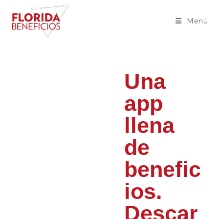
Menú
Una
app
llena
de
benefic
ios.
Descar